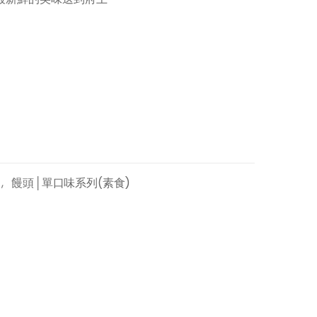
,
饅頭│單口味系列(素食)