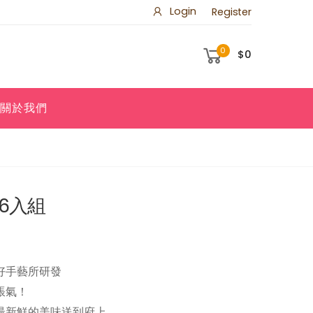
Login
Register
0
$0
關於我們
6入組
好手藝所研發
脹氣！
最新鮮的美味送到府上