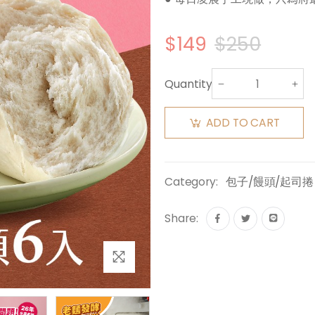
$149
$250
Quantity:
ADD TO CART
Category:
包子/饅頭/起司捲
Share: