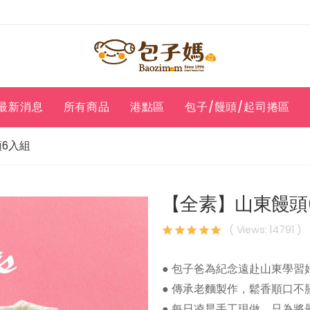
最新消息
所有商品
港點區
包子/饅頭/起司捲區
6入組
【全素】山東饅頭
( Views: 14791 )
● 包子爸為紀念遠赴山東學習
● 傳承老麵製作，鬆香順口不
● 每日凌晨手工現做，只為將