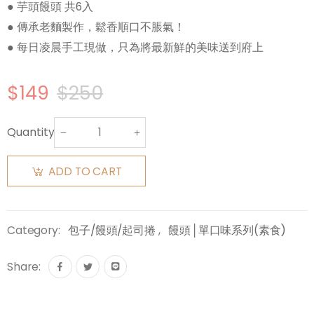
● 芋頭饅頭 共6入
● 傳承老麵製作，鬆香順口不脹氣！
● 每日凌晨手工現做，只為將最新鮮的美味送到府上
$149
$250
Quantity:
ADD TO CART
Category:
包子/饅頭/起司捲
,
饅頭│單口味系列(素食)
Share: