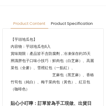
Product Content
Product Specification
【芋頭地瓜包】
內容物：芋頭地瓜包6入
賞味期限：產品皆不含防腐劑，冷凍保存約35天
辨識胖包子口味小技巧：鮮肉包（白芝麻）、高麗
菜包（全麥）、雪裡紅包（一點紅）、
芝麻包（黑芝麻）、香樁
竹筍包（純白）、梅干菜肉包（黃色）、紅豆包
（咖啡色）
貼心小叮嚀：訂單皆為手工現做、出貨日