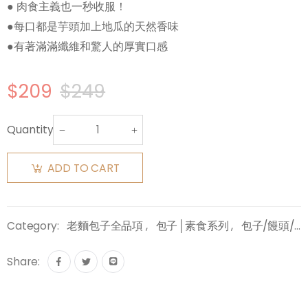
● 肉食主義也一秒收服！
●每口都是芋頭加上地瓜的天然香味
●有著滿滿纖維和驚人的厚實口感
$209
$249
Quantity:
ADD TO CART
Category:
老麵包子全品項
,
包子│素食系列
,
包子/饅頭/起司捲
Share: