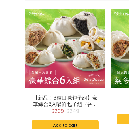
【新品！6種口味包子組】豪
華綜合6入嚐鮮包子組（香椿
竹筍包、高麗菜包、芝麻包、
$209
$249
芋頭地瓜包、雪裡紅包、鮮肉
包各1個）
Add to cart