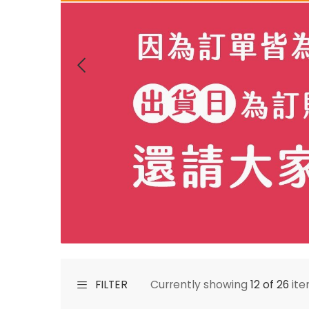
FILTER
Currently showing
12 of 26
ite