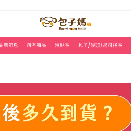
最新消息
所有商品
港點區
包子/饅頭/起司捲區