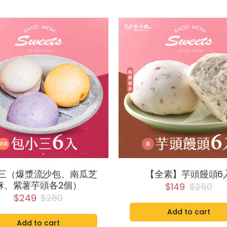
三（爆漿流沙包、南瓜芝
【全素】芋頭饅頭6
麻、紫薯芋頭各2個）
$149
$250
$249
$280
Add to cart
Add to cart