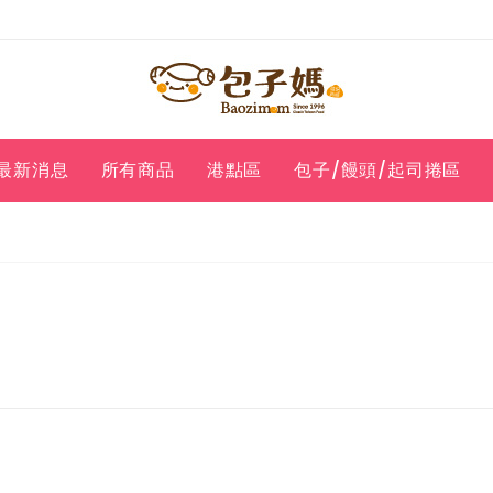
最新消息
所有商品
港點區
包子/饅頭/起司捲區