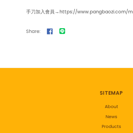
手刀加入會員→https://www.pangbaozi.com/mem
Share:
SITEMAP
About
News
Products