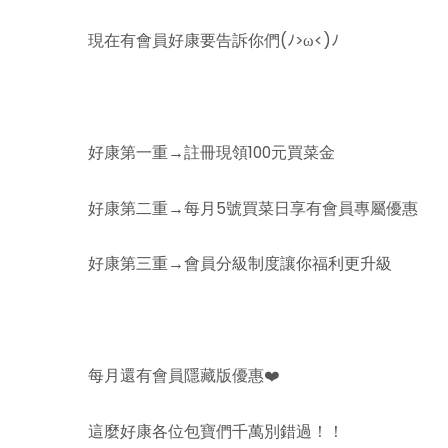
現在有會員好康要告訴你們(ﾉ>ω<)ﾉ
好康第一重→註冊現領100元買菜金
好康第二重→每月5號買菜日享有會員專屬優惠
好康第三重→會員分級制度讓你福利更升級
每月還有會員隱藏版優惠❤️
這麼好康各位包寶們千萬別錯過！！