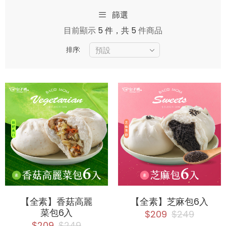
篩選
目前顯示
5 件，共 5
件商品
排序:
【全素】香菇高麗
【全素】芝麻包6入
菜包6入
$209
$249
$209
$249